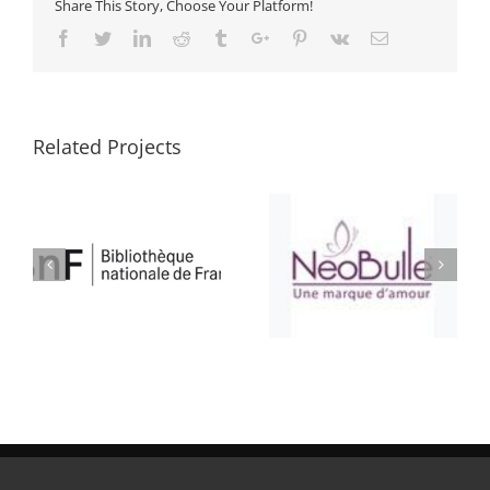
Share This Story, Choose Your Platform!
Facebook
Twitter
Linkedin
Reddit
Tumblr
Google+
Pinterest
Vk
Email
Related Projects
ATELIER BULLE
SELLERIE CONFORT