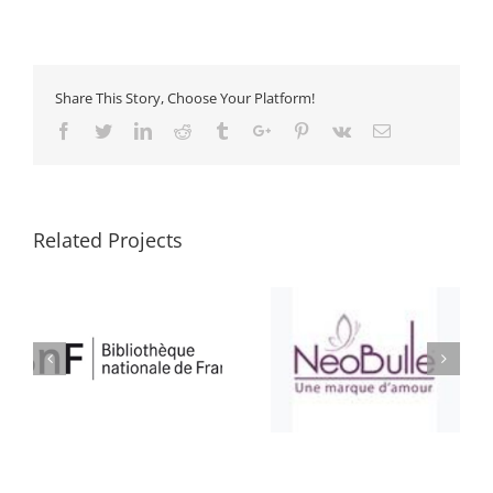
Share This Story, Choose Your Platform!
Facebook
Twitter
Linkedin
Reddit
Tumblr
Google+
Pinterest
Vk
Email
Related Projects
ATELIER BULLE
SELLERIE CONFORT