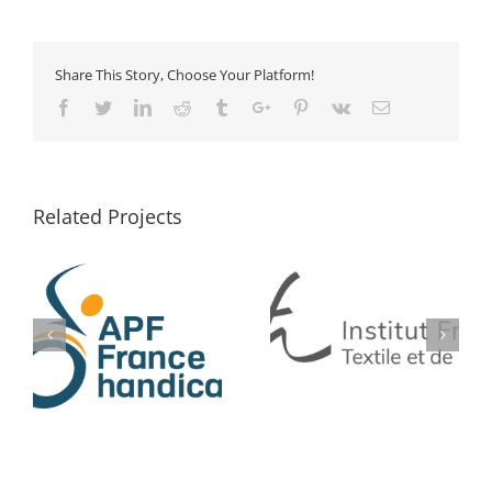
Share This Story, Choose Your Platform!
Facebook
Twitter
Linkedin
Reddit
Tumblr
Google+
Pinterest
Vk
Email
Related Projects
IFTH
BLEU LIBELLULE