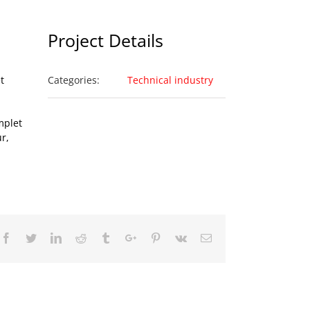
Project Details
t
Categories:
Technical industry
mplet
r,
Facebook
Twitter
Linkedin
Reddit
Tumblr
Google+
Pinterest
Vk
Email