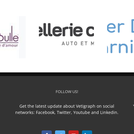
LLERIE CONFORT
L’ATELIER DU SELLIER
TEC
FOLLOW US!
Get the latest update about Vetigraph on social
networks: Facebook, Twitter, Youtube and Linkedin.
n