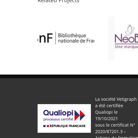
BNF
ATELIER BULLE
SE
La société Vetigraph
a été certifiée
Qualiopi le
19/10/2021
sous le certificat N°
2020/87201.3 –
Actions de formatio