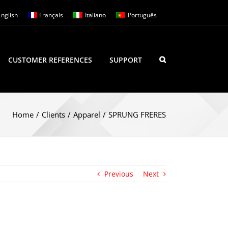
English
Français
Italiano
Português
CUSTOMER REFERENCES
SUPPORT
Home
/
Clients
/
Apparel
/
SPRUNG FRERES
Previous
Next