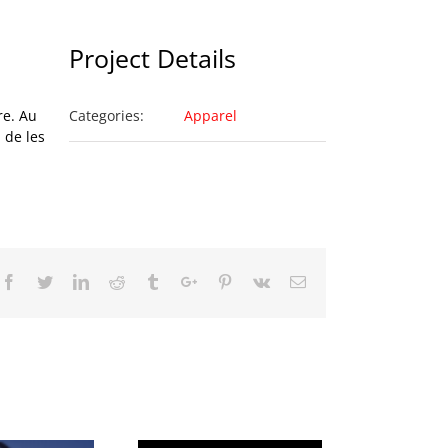
Project Details
re. Au
Categories:
Apparel
 de les
Facebook
Twitter
Linkedin
Reddit
Tumblr
Google+
Pinterest
Vk
Email